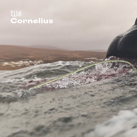
W
i
l
l
C
o
r
n
e
l
i
u
s